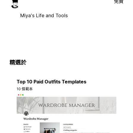
免費
Miya's Life and Tools
精選於
Top 10 Paid Outfits Templates
10 個範本