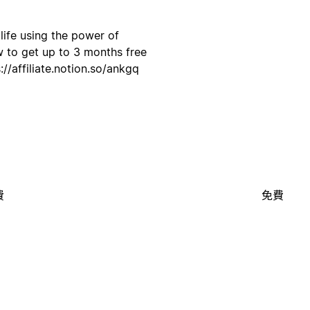
life using the power of
w to get up to 3 months free
//affiliate.notion.so/ankgq
費
免費