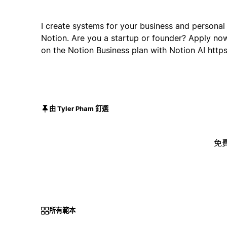
I create systems for your business and personal 
Notion. Are you a startup or founder? Apply no
on the Notion Business plan with Notion AI https:
由 Tyler Pham 釘選
免
所有範本