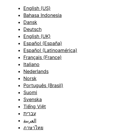
English (US)
Bahasa Indonesia
Dansk
Deutsch
English (UK)
Español (España)
Español (Latinoamérica)
Français (France)
Italiano
Nederlands
Norsk
Português (Brasil)
Suomi
Svenska
Tiếng Việt
עברית
العربية
ภาษาไทย