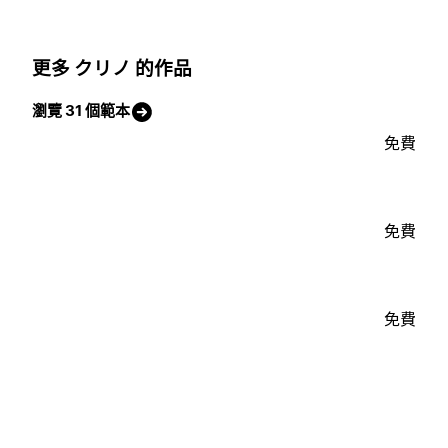
更多 クリノ 的作品
瀏覽 31 個範本
免費
免費
免費