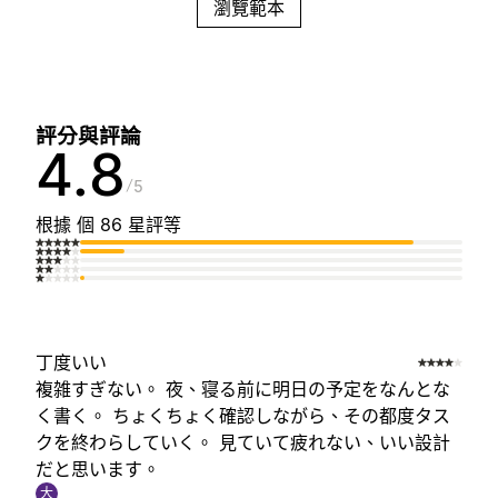
瀏覽範本
評分與評論
4.8
5
根據 個 86 星評等
丁度いい
複雑すぎない。 夜、寝る前に明日の予定をなんとな
く書く。 ちょくちょく確認しながら、その都度タス
クを終わらしていく。 見ていて疲れない、いい設計
だと思います。
大