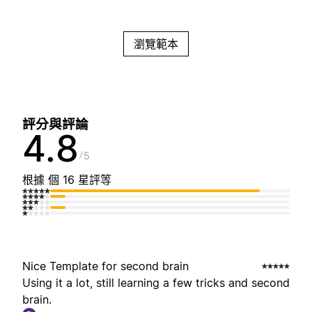
瀏覽範本
評分與評論
4.8
5
根據 個 16 星評等
Nice Template for second brain
Using it a lot, still learning a few tricks and second
brain.