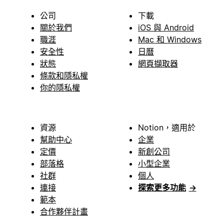
公司
下載
關於我們
iOS 與 Android
職涯
Mac 和 Windows
安全性
日曆
狀態
網頁擷取器
條款和隱私權
你的隱私權
資源
Notion，適用於
幫助中心
企業
定價
新創公司
部落格
小型企業
社群
個人
連接
探索更多功能
→
範本
合作夥伴計畫