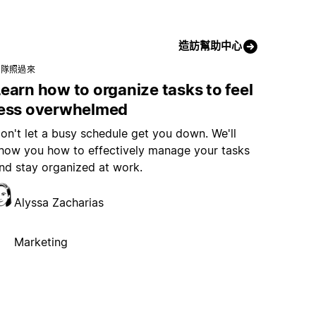
造訪幫助中心
團隊照過來
earn how to organize tasks to feel
less overwhelmed
on't let a busy schedule get you down. We'll
how you how to effectively manage your tasks
nd stay organized at work.
Alyssa Zacharias
Marketing