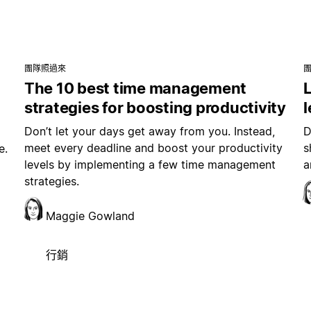
團隊照過來
The 10 best time management
L
strategies for boosting productivity
Don’t let your days get away from you. Instead,
D
meet every deadline and boost your productivity
s
e.
levels by implementing a few time management
a
strategies.
Maggie Gowland
行銷