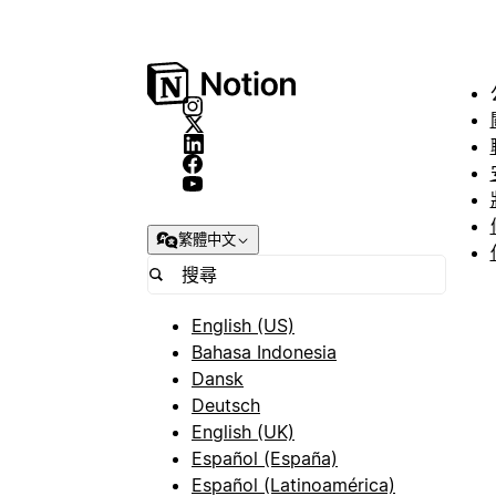
繁體中文
English (US)
Bahasa Indonesia
Dansk
Deutsch
English (UK)
Español (España)
Español (Latinoamérica)