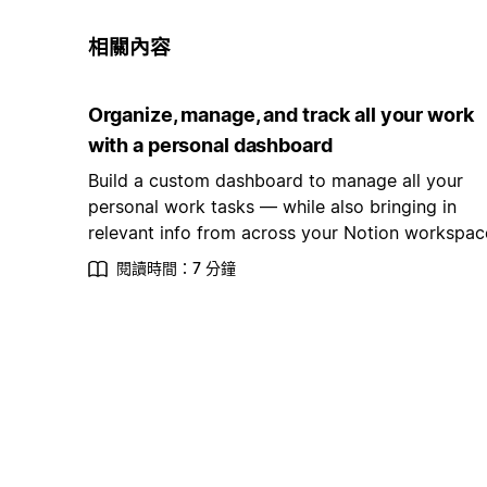
相關內容
Organize, manage, and track all your work
with a personal dashboard
Build a custom dashboard to manage all your
personal work tasks — while also bringing in
relevant info from across your Notion workspac
閱讀時間：7 分鐘