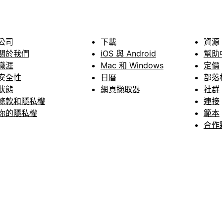
公司
下載
資源
關於我們
iOS 與 Android
幫助
職涯
Mac 和 Windows
定價
安全性
日曆
部落
狀態
網頁擷取器
社群
條款和隱私權
連接
你的隱私權
範本
合作