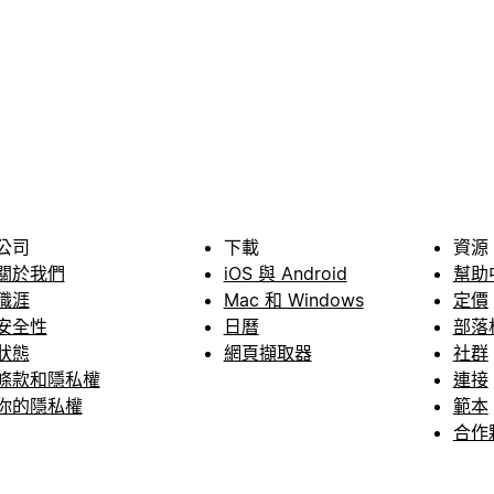
公司
下載
資源
關於我們
iOS 與 Android
幫助
職涯
Mac 和 Windows
定價
安全性
日曆
部落
狀態
網頁擷取器
社群
條款和隱私權
連接
你的隱私權
範本
合作