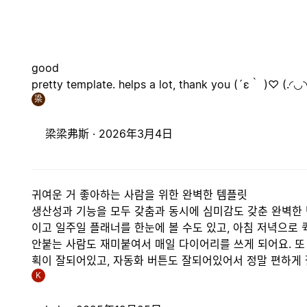
good
pretty template. helps a lot, thank you (´ε｀ )♡ (.◜◡◝
梁
梁梁弗斯 ·
2026年3月4日
귀여운 거 좋아하는 사람을 위한 완벽한 템플릿
생산성과 기능을 모두 갖춤과 동시에 심미감도 갖춘 완벽한 
이고 일주일 플래너를 한눈에 볼 수도 있고, 아침 저녁으로
안붙는 사람도 재미붙여서 매일 다이어리를 쓰게 되어요. 또
획이 잘되어있고, 자동화 버튼도 잘되어있어서 정말 편하게 
K