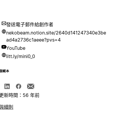
發送電子郵件給創作者
nekobeam.notion.site/2640d141247340e3be
ad4a2736c1aeee?pvs=4
YouTube
litt.ly/mini0_0
個範本
更新時間：56 年前
與細則