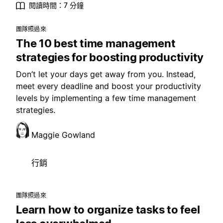
閱讀時間：7 分鐘
團隊照過來
The 10 best time management
strategies for boosting productivity
Don’t let your days get away from you. Instead,
meet every deadline and boost your productivity
levels by implementing a few time management
strategies.
Maggie Gowland
行銷
團隊照過來
Learn how to organize tasks to feel