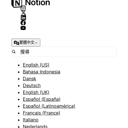
繁體中文
English (US)
Bahasa Indonesia
Dansk
Deutsch
English (UK)
Español (España)
Español (Latinoamérica)
Français (France)
Italiano
Nederlands