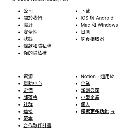
公司
下載
關於我們
iOS 與 Android
職涯
Mac 和 Windows
安全性
日曆
狀態
網頁擷取器
條款和隱私權
你的隱私權
資源
Notion，適用於
幫助中心
企業
定價
新創公司
部落格
小型企業
社群
個人
連接
探索更多功能
→
範本
合作夥伴計畫