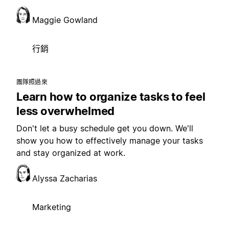
Maggie Gowland
行銷
團隊照過來
Learn how to organize tasks to feel
less overwhelmed
Don't let a busy schedule get you down. We'll
show you how to effectively manage your tasks
and stay organized at work.
Alyssa Zacharias
Marketing