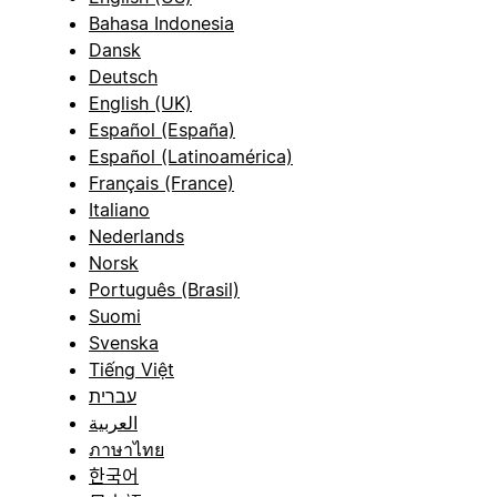
Bahasa Indonesia
Dansk
Deutsch
English (UK)
Español (España)
Español (Latinoamérica)
Français (France)
Italiano
Nederlands
Norsk
Português (Brasil)
Suomi
Svenska
Tiếng Việt
עברית
العربية
ภาษาไทย
한국어