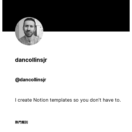
dancollinsjr
@dancollinsjr
I create Notion templates so you don't have to.
熱門類別