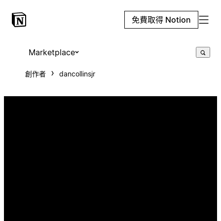
免費取得 Notion
Marketplace
創作者
dancollinsjr