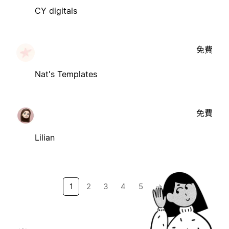
CY digitals
免費
Nat's Templates
免費
Lilian
1
2
3
4
5
→