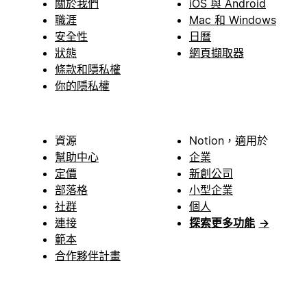
關於我們
iOS 與 Android
職涯
Mac 和 Windows
安全性
日曆
狀態
網頁擷取器
條款和隱私權
你的隱私權
資源
Notion，適用於
幫助中心
企業
定價
新創公司
部落格
小型企業
社群
個人
連接
探索更多功能
→
範本
合作夥伴計畫