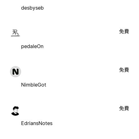
desbyseb
免費
pedaleOn
免費
NimbleGot
免費
EdriansNotes