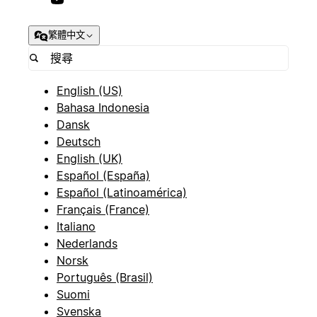
繁體中文
English (US)
Bahasa Indonesia
Dansk
Deutsch
English (UK)
Español (España)
Español (Latinoamérica)
Français (France)
Italiano
Nederlands
Norsk
Português (Brasil)
Suomi
Svenska