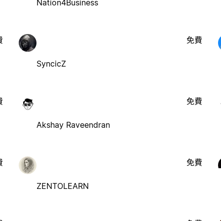
Nation4Business
費
免費
SyncicZ
費
免費
Akshay Raveendran
費
免費
ZENTOLEARN