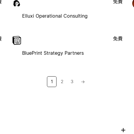
費
免費
Elluxi Operational Consulting
費
免費
BluePrint Strategy Partners
1
2
3
→