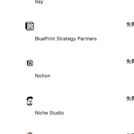
Ray
免
BluePrint Strategy Partners
免
Notion
免
Niche Studio