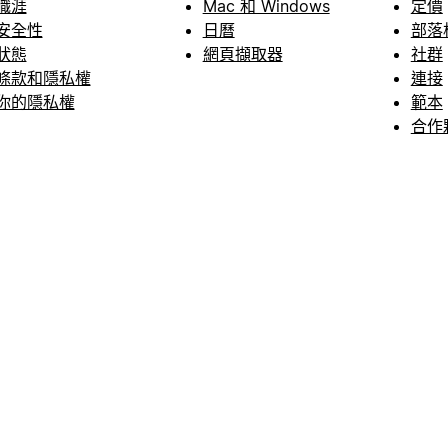
職涯
Mac 和 Windows
定價
安全性
日曆
部落
狀態
網頁擷取器
社群
條款和隱私權
連接
你的隱私權
範本
合作