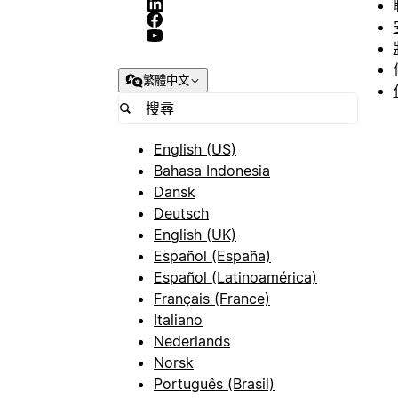
繁體中文
English (US)
Bahasa Indonesia
Dansk
Deutsch
English (UK)
Español (España)
Español (Latinoamérica)
Français (France)
Italiano
Nederlands
Norsk
Português (Brasil)