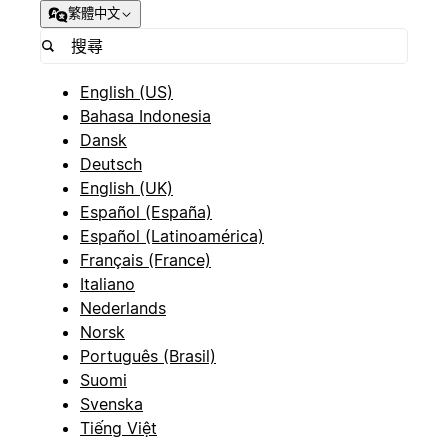
繁體中文
English (US)
Bahasa Indonesia
Dansk
Deutsch
English (UK)
Español (España)
Español (Latinoamérica)
Français (France)
Italiano
Nederlands
Norsk
Português (Brasil)
Suomi
Svenska
Tiếng Việt