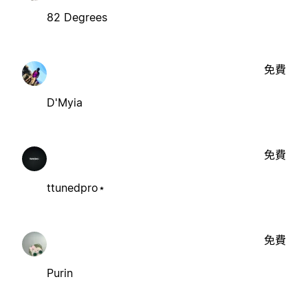
82 Degrees
免費
D'Myia
免費
ttunedpro⋆
免費
Purin