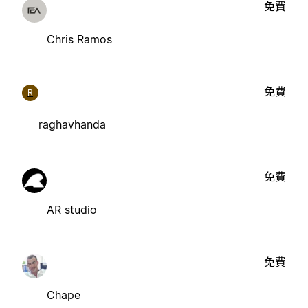
免費
Chris Ramos
免費
R
raghavhanda
免費
AR studio
免費
Chape