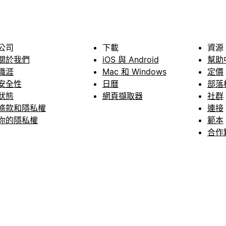
公司
下載
資源
關於我們
iOS 與 Android
幫助
職涯
Mac 和 Windows
定價
安全性
日曆
部落
狀態
網頁擷取器
社群
條款和隱私權
連接
你的隱私權
範本
合作