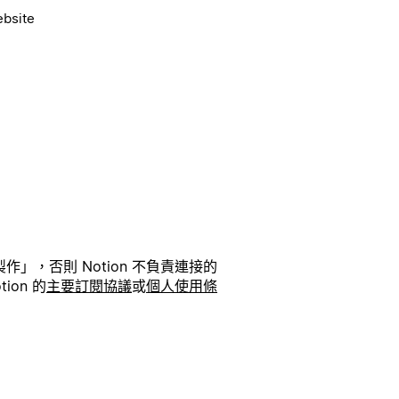
ebsite
」，否則 Notion 不負責連接的
on 的
主要訂閱協議
或
個人使用條
。