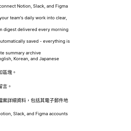
 connect Notion, Slack, and Figma
your team's daily work into clear,
am digest delivered every morning
utomatically saved - everything is
ate summary archive
nglish, Korean, and Japanese
和區塊。
留言。
檔案詳細資料，包括其電子郵件地
Notion, Slack, and Figma accounts