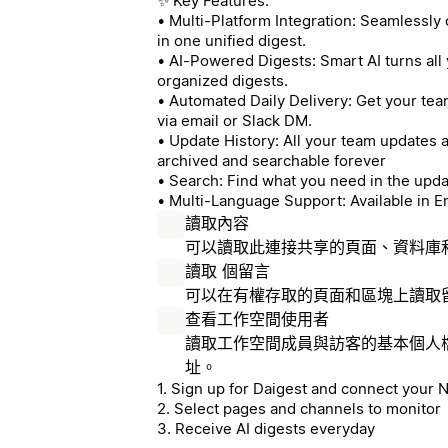
✨ Key Features:
• Multi-Platform Integration: Seamlessly
in one unified digest.
• AI-Powered Digests: Smart AI turns all 
organized digests.
• Automated Daily Delivery: Get your te
via email or Slack DM.
• Update History: All your team updates a
archived and searchable forever
• Search: Find what you need in the upd
• Multi-Language Support: Available in E
讀取內容
可以讀取此連接共享的頁面、資料庫
讀取 個留言
可以在有權存取的頁面和區塊上讀取
查看工作空間使用者
讀取工作空間成員與訪客的基本個人
址。
1. Sign up for Daigest and connect your 
2. Select pages and channels to monitor
3. Receive AI digests everyday