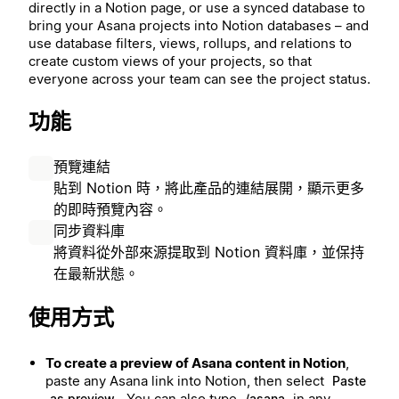
directly in a Notion page, or use a synced database to
bring your Asana projects into Notion databases – and
use database filters, views, rollups, and relations to
create custom views of your projects, so that
everyone across your team can see the project status.
功能
預覽連結
貼到 Notion 時，將此產品的連結展開，顯示更多
的即時預覽內容。
同步資料庫
將資料從外部來源提取到 Notion 資料庫，並保持
在最新狀態。
使用方式
To create a preview of Asana content in Notion
,
paste any Asana link into Notion, then select
Paste
. You can also type
in any
as preview
/asana