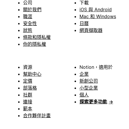
公司
下載
關於我們
iOS 與 Android
職涯
Mac 和 Windows
安全性
日曆
狀態
網頁擷取器
條款和隱私權
你的隱私權
資源
Notion，適用於
幫助中心
企業
定價
新創公司
部落格
小型企業
社群
個人
連接
探索更多功能
→
範本
合作夥伴計畫