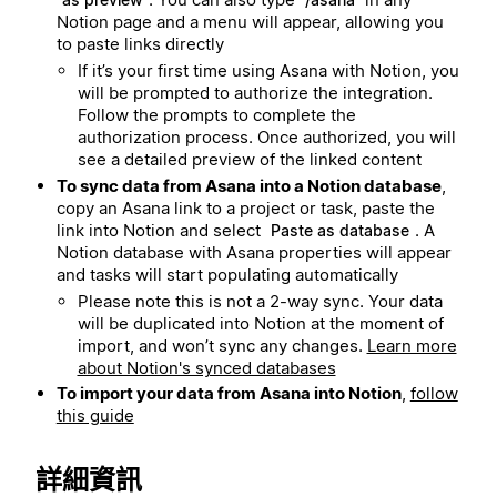
Notion page and a menu will appear, allowing you
to paste links directly
If it’s your first time using Asana with Notion, you
will be prompted to authorize the integration.
Follow the prompts to complete the
authorization process. Once authorized, you will
see a detailed preview of the linked content
To sync data from Asana into a Notion database
,
copy an Asana link to a project or task, paste the
link into Notion and select
. A
Paste as database
Notion database with Asana properties will appear
and tasks will start populating automatically
Please note this is not a 2-way sync. Your data
will be duplicated into Notion at the moment of
import, and won’t sync any changes.
Learn more
about Notion's synced databases
To import your data from Asana into Notion
,
follow
this guide
詳細資訊