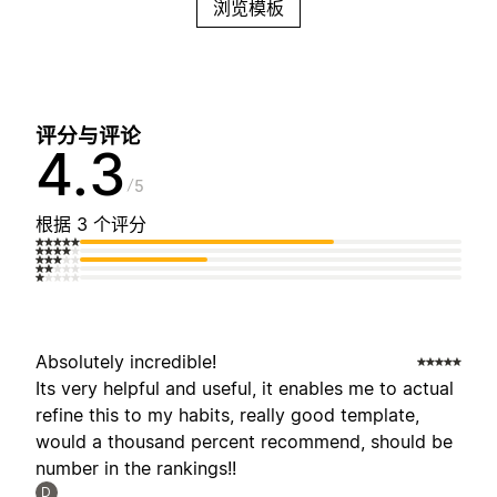
浏览模板
评分与评论
4.3
5
根据 3 个评分
Absolutely incredible!
Its very helpful and useful, it enables me to actual
refine this to my habits, really good template,
would a thousand percent recommend, should be
number in the rankings!!
D