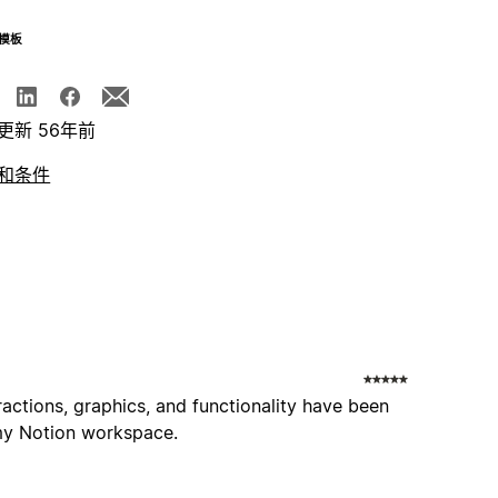
模板
更新 56年前
和条件
eractions, graphics, and functionality have been
 my Notion workspace.