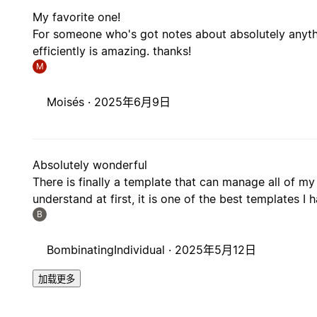
My favorite one!
For someone who's got notes about absolutely anythi
efficiently is amazing. thanks!
M
Moisés ·
2025年6月9日
Absolutely wonderful
There is finally a template that can manage all of my
understand at first, it is one of the best templates I 
B
BombinatingIndividual ·
2025年5月12日
加载更多