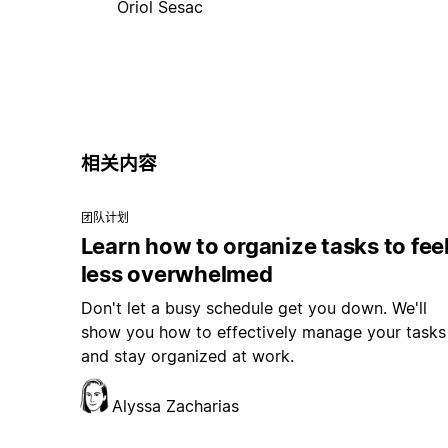
Oriol Sesac
相关内容
团队计划
Learn how to organize tasks to fee
less overwhelmed
Don't let a busy schedule get you down. We'll
show you how to effectively manage your tasks
and stay organized at work.
Alyssa Zacharias