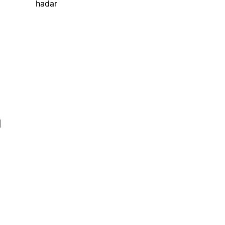
hadar
l