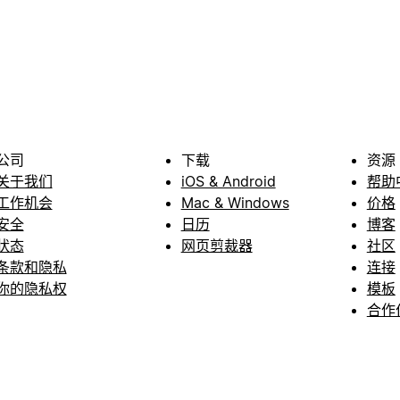
公司
下载
资源
关于我们
iOS & Android
帮助
工作机会
Mac & Windows
价格
安全
日历
博客
状态
网页剪裁器
社区
条款和隐私
连接
你的隐私权
模板
合作