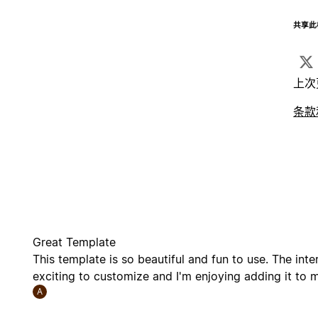
共享此
上次
条款
Great Template
This template is so beautiful and fun to use. The int
exciting to customize and I'm enjoying adding it to
A