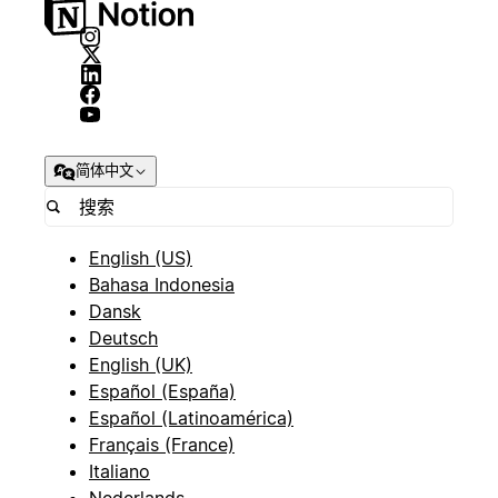
简体中文
English (US)
Bahasa Indonesia
Dansk
Deutsch
English (UK)
Español (España)
Español (Latinoamérica)
Français (France)
Italiano
Nederlands