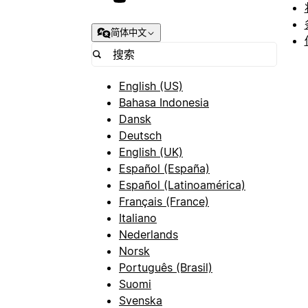
简体中文
English (US)
Bahasa Indonesia
Dansk
Deutsch
English (UK)
Español (España)
Español (Latinoamérica)
Français (France)
Italiano
Nederlands
Norsk
Português (Brasil)
Suomi
Svenska