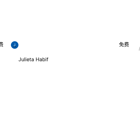
费
免费
J
Julieta Habif