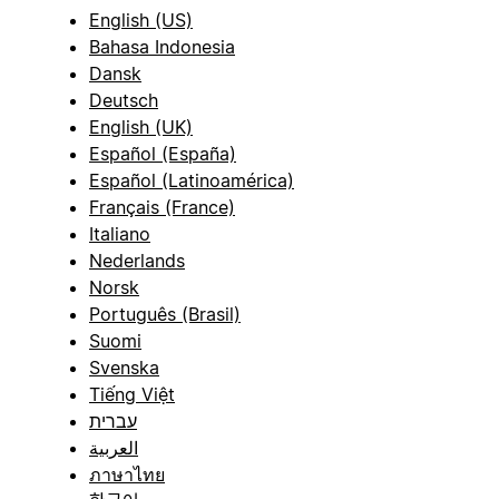
English (US)
Bahasa Indonesia
Dansk
Deutsch
English (UK)
Español (España)
Español (Latinoamérica)
Français (France)
Italiano
Nederlands
Norsk
Português (Brasil)
Suomi
Svenska
Tiếng Việt
עברית
العربية
ภาษาไทย