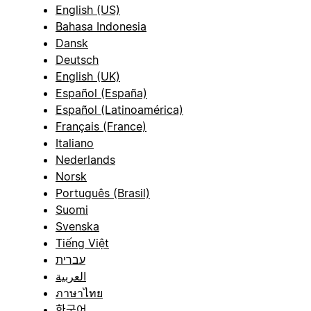
English (US)
Bahasa Indonesia
Dansk
Deutsch
English (UK)
Español (España)
Español (Latinoamérica)
Français (France)
Italiano
Nederlands
Norsk
Português (Brasil)
Suomi
Svenska
Tiếng Việt
עברית
العربية
ภาษาไทย
한국어