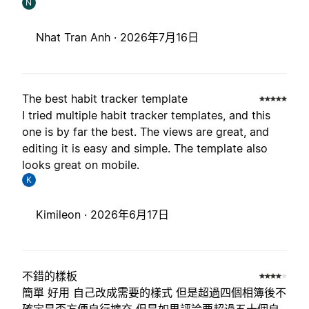
N
Nhat Tran Anh ·
2026年7月16日
The best habit tracker template
I tried multiple habit tracker templates, and this
one is by far the best. The views are great, and
editing it is easy and simple. The template also
looks great on mobile.
K
Kimileon ·
2026年6月17日
不錯的樣板
簡單 好用 自己改成需要的樣式 但是超過四個相簿後不