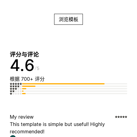
浏览模板
评分与评论
4.6
5
根据 700+ 评分
My review
This template is simple but useful! Highly
recommended!