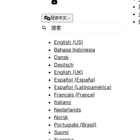
简体中文
English (US)
Bahasa Indonesia
Dansk
Deutsch
English (UK)
Español (España)
Español (Latinoamérica)
Français (France)
Italiano
Nederlands
Norsk
Português (Brasil)
Suomi
Svenska