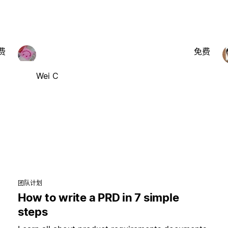
费
免费
Wei C
团队计划
How to write a PRD in 7 simple
steps