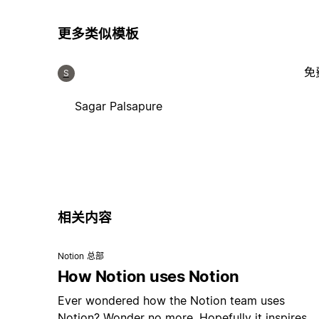
更多类似模板
免
S
Sagar Palsapure
相关内容
Notion 总部
How Notion uses Notion
Ever wondered how the Notion team uses
Notion? Wonder no more. Hopefully it inspires