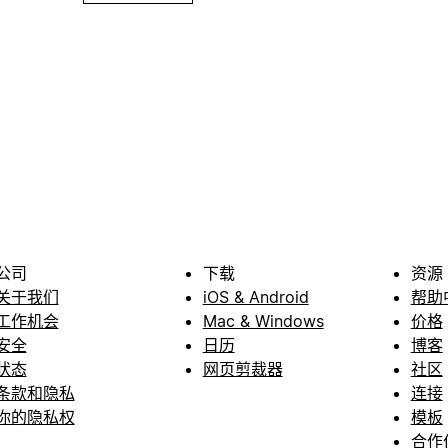
公司
下载
资源
关于我们
iOS & Android
帮助
工作机会
Mac & Windows
价格
安全
日历
博客
状态
网页剪裁器
社区
条款和隐私
连接
你的隐私权
模板
合作