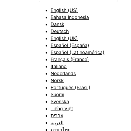
English (US)
Bahasa Indonesia
Dansk
Deutsch
English (UK)
Español (España)
Español (Latinoamérica)
Français (France)
Italiano
Nederlands
Norsk
Português (Brasil)
Suomi
Svenska
Tiếng Việt
עברית
العربية
ภาษาไทย