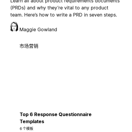
Learn all about product requirements documents
(PRDs) and why they’re vital to any product
team. Here’s how to write a PRD in seven steps.
Maggie Gowland
市场营销
Top 6 Response Questionnaire
Templates
6 个模板