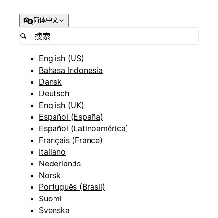
简体中文
English (US)
Bahasa Indonesia
Dansk
Deutsch
English (UK)
Español (España)
Español (Latinoamérica)
Français (France)
Italiano
Nederlands
Norsk
Português (Brasil)
Suomi
Svenska