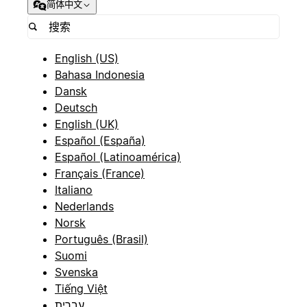
简体中文
English (US)
Bahasa Indonesia
Dansk
Deutsch
English (UK)
Español (España)
Español (Latinoamérica)
Français (France)
Italiano
Nederlands
Norsk
Português (Brasil)
Suomi
Svenska
Tiếng Việt
עברית