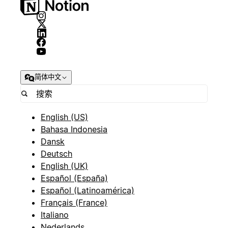
简体中文
English (US)
Bahasa Indonesia
Dansk
Deutsch
English (UK)
Español (España)
Español (Latinoamérica)
Français (France)
Italiano
Nederlands