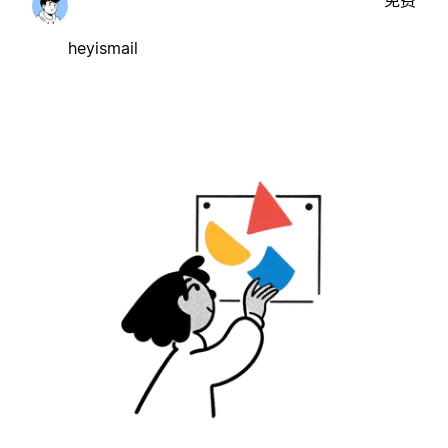
免费
heyismail