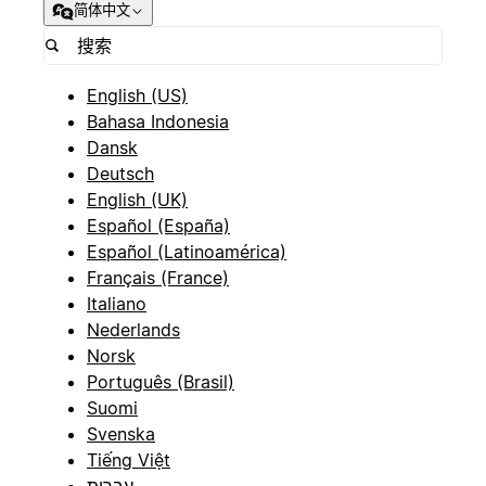
简体中文
English (US)
Bahasa Indonesia
Dansk
Deutsch
English (UK)
Español (España)
Español (Latinoamérica)
Français (France)
Italiano
Nederlands
Norsk
Português (Brasil)
Suomi
Svenska
Tiếng Việt
עברית