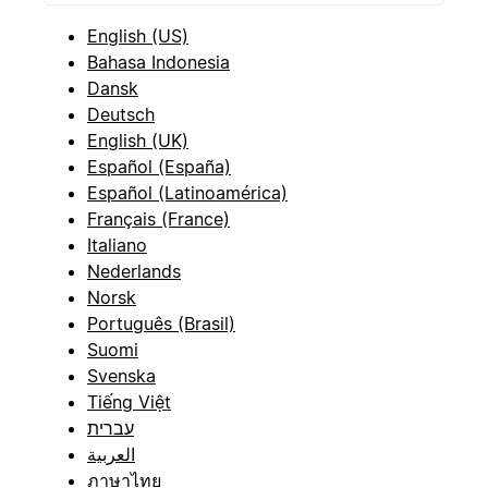
English (US)
Bahasa Indonesia
Dansk
Deutsch
English (UK)
Español (España)
Español (Latinoamérica)
Français (France)
Italiano
Nederlands
Norsk
Português (Brasil)
Suomi
Svenska
Tiếng Việt
עברית
العربية
ภาษาไทย