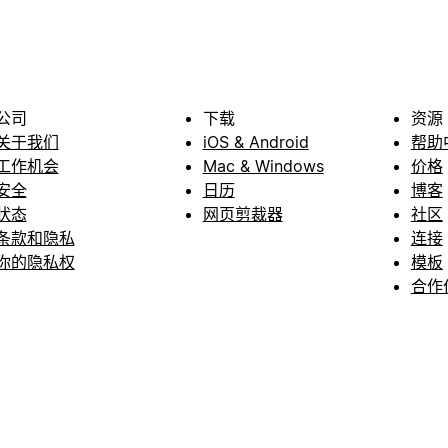
公司
下载
资源
关于我们
iOS & Android
帮助
工作机会
Mac & Windows
价格
安全
日历
博客
状态
网页剪裁器
社区
条款和隐私
连接
你的隐私权
模板
合作