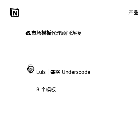
产品
市场
模板
代理
顾问
连接
Luis | 🥷🏽 Underscode
8 个模板