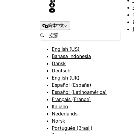
简体中文
English (US)
Bahasa Indonesia
Dansk
Deutsch
English (UK)
Español (España)
Español (Latinoamérica)
Français (France)
Italiano
Nederlands
Norsk
Português (Brasil)