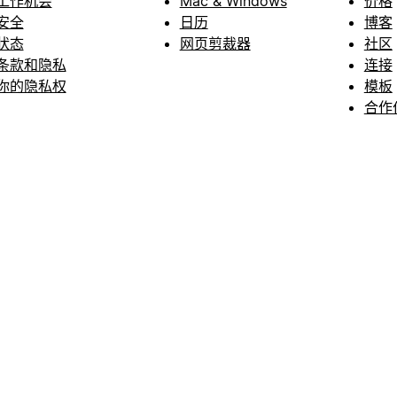
工作机会
Mac & Windows
价格
安全
日历
博客
状态
网页剪裁器
社区
条款和隐私
连接
你的隐私权
模板
合作