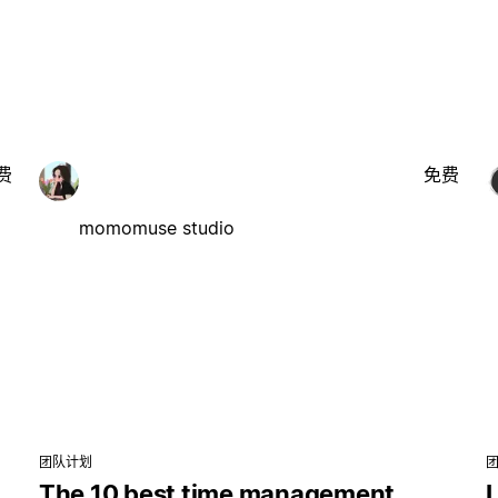
费
免费
momomuse studio
团队计划
The 10 best time management
L