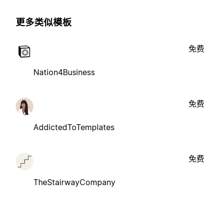
更多类似模板
免费
Nation4Business
免费
AddictedToTemplates
免费
TheStairwayCompany