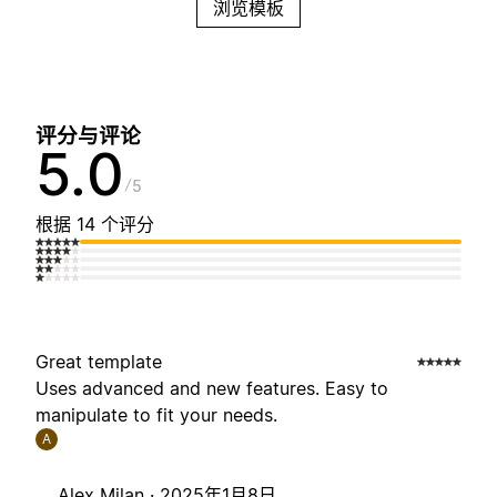
浏览模板
评分与评论
5.0
5
根据 14 个评分
Great template
Uses advanced and new features. Easy to
manipulate to fit your needs.
A
Alex Milan ·
2025年1月8日