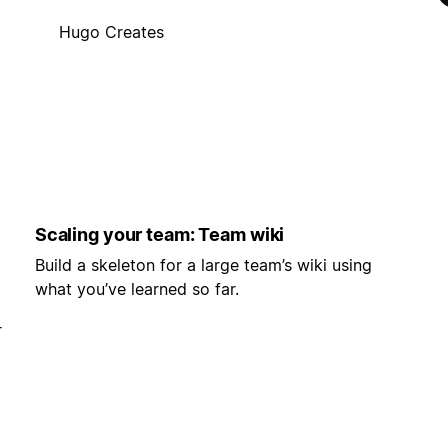
Hugo Creates
Scaling your team: Team wiki
Build a skeleton for a large team’s wiki using
what you’ve learned so far.
r