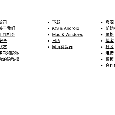
公司
下载
资源
关于我们
iOS & Android
帮助
工作机会
Mac & Windows
价格
安全
日历
博客
状态
网页剪裁器
社区
条款和隐私
连接
你的隐私权
模板
合作