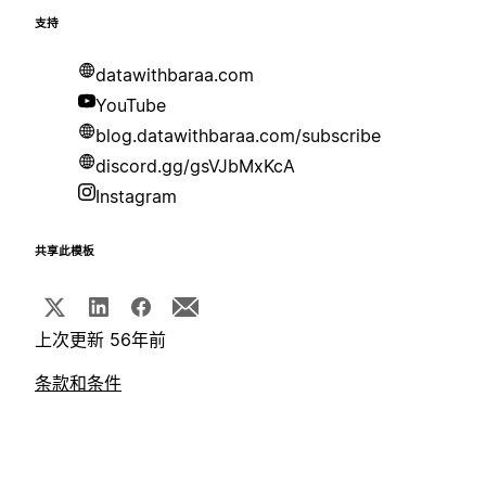
支持
datawithbaraa.com
YouTube
blog.datawithbaraa.com/subscribe
discord.gg/gsVJbMxKcA
Instagram
共享此模板
上次更新 56年前
条款和条件