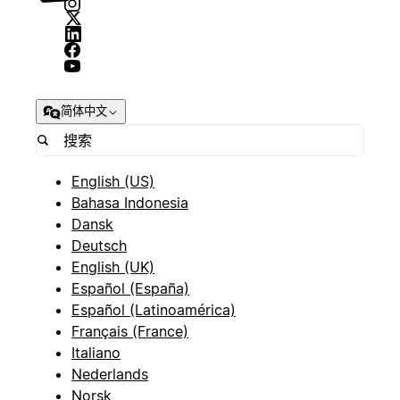
简体中文
English (US)
Bahasa Indonesia
Dansk
Deutsch
English (UK)
Español (España)
Español (Latinoamérica)
Français (France)
Italiano
Nederlands
Norsk