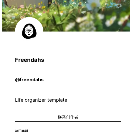
Freendahs
@freendahs
Life organizer template
联系创作者
热门类别