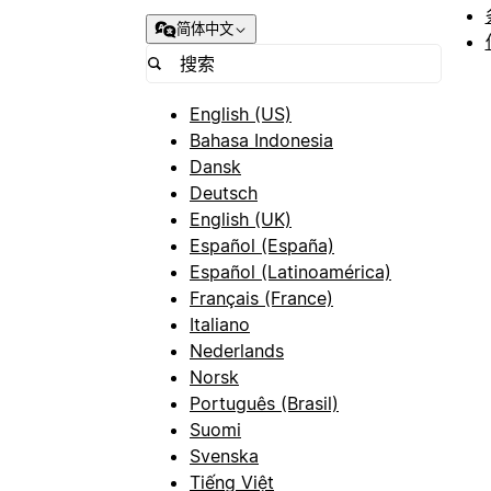
简体中文
English (US)
Bahasa Indonesia
Dansk
Deutsch
English (UK)
Español (España)
Español (Latinoamérica)
Français (France)
Italiano
Nederlands
Norsk
Português (Brasil)
Suomi
Svenska
Tiếng Việt