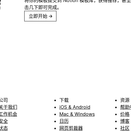
将你的模板提交到 Notion 模板库，获得推荐，甚
击几下即可完成。
立即开始
→
公司
下载
资源
关于我们
iOS & Android
帮助
工作机会
Mac & Windows
价格
安全
日历
博客
状态
网页剪裁器
社区