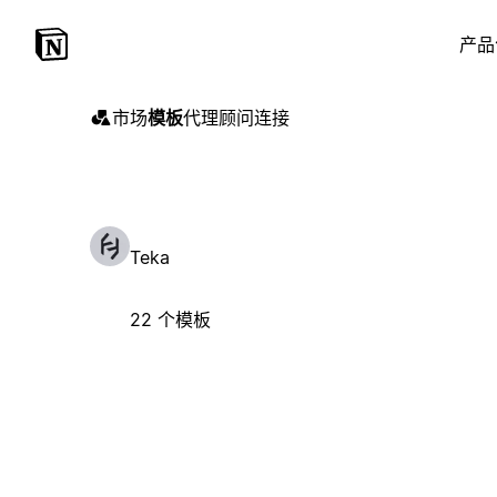
产品
市场
模板
代理
顾问
连接
Teka
22 个模板