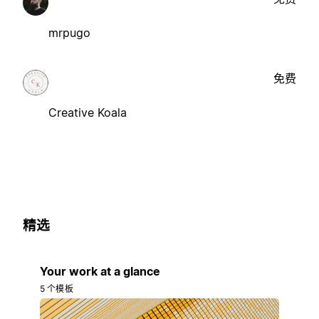
mrpugo
免费
Creative Koala
精选
Your work at a glance
5 个模板