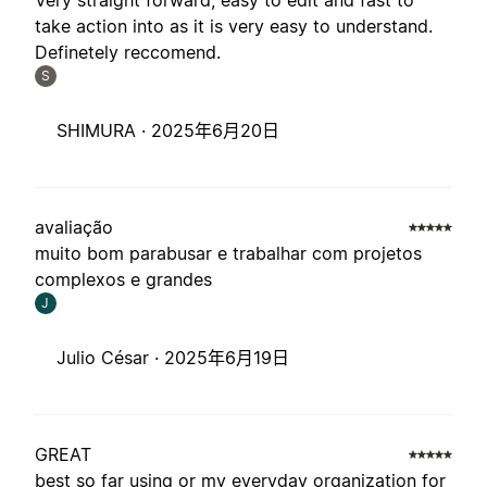
Very straight forward, easy to edit and fast to
take action into as it is very easy to understand.
Definetely reccomend.
S
SHIMURA ·
2025年6月20日
avaliação
muito bom parabusar e trabalhar com projetos
complexos e grandes
J
Julio César ·
2025年6月19日
GREAT
best so far using or my everyday organization for