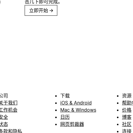
击几下即可完成。
立即开始
→
公司
下载
资源
关于我们
iOS & Android
帮助
工作机会
Mac & Windows
价格
安全
日历
博客
状态
网页剪裁器
社区
条款和隐私
连接