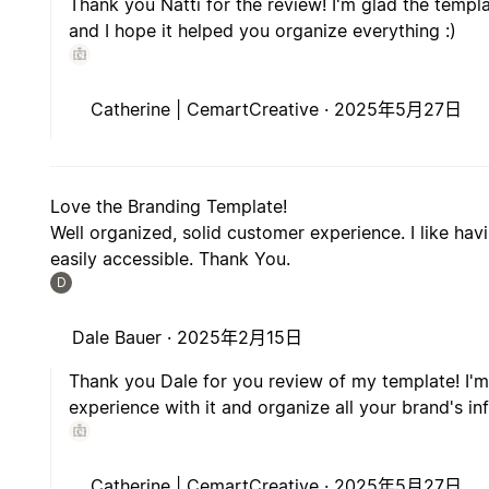
Thank you Natti for the review! I'm glad the templ
and I hope it helped you organize everything :)
Catherine | CemartCreative ·
2025年5月27日
Love the Branding Template!
Well organized, solid customer experience. I like ha
easily accessible. Thank You.
D
Dale Bauer ·
2025年2月15日
Thank you Dale for you review of my template! I'
experience with it and organize all your brand's in
Catherine | CemartCreative ·
2025年5月27日