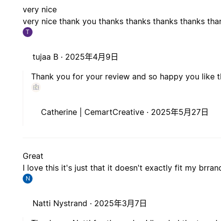
very nice
very nice thank you thanks thanks thanks thanks tha
T
tujaa B ·
2025年4月9日
Thank you for your review and so happy you like t
Catherine | CemartCreative ·
2025年5月27日
Great
I love this it's just that it doesn't exactly fit my brr
N
Natti Nystrand ·
2025年3月7日