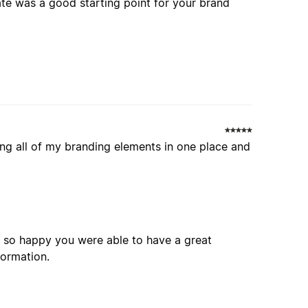
ate was a good starting point for your brand
ving all of my branding elements in one place and
m so happy you were able to have a great
formation.