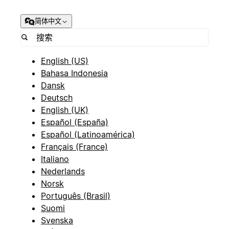
简体中文
English (US)
Bahasa Indonesia
Dansk
Deutsch
English (UK)
Español (España)
Español (Latinoamérica)
Français (France)
Italiano
Nederlands
Norsk
Português (Brasil)
Suomi
Svenska