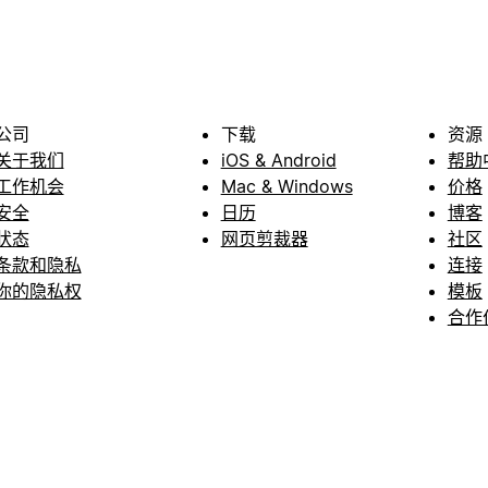
公司
下载
资源
关于我们
iOS & Android
帮助
工作机会
Mac & Windows
价格
安全
日历
博客
状态
网页剪裁器
社区
条款和隐私
连接
你的隐私权
模板
合作