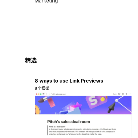
Marketing
精选
8 ways to use Link Previews
8 个模板