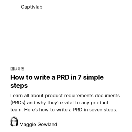
Captivlab
团队计划
How to write a PRD in 7 simple
steps
Learn all about product requirements documents
(PRDs) and why they’re vital to any product
team. Here’s how to write a PRD in seven steps.
Maggie Gowland