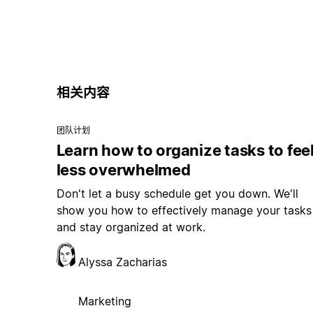
相关内容
团队计划
Learn how to organize tasks to fee
less overwhelmed
Don't let a busy schedule get you down. We'll
show you how to effectively manage your tasks
and stay organized at work.
Alyssa Zacharias
Marketing