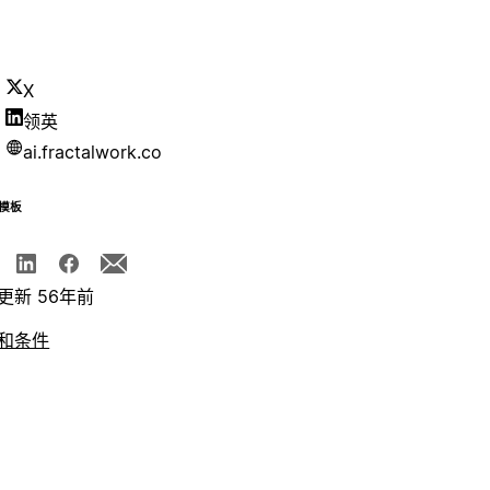
X
领英
ai.fractalwork.co
模板
更新 56年前
和条件