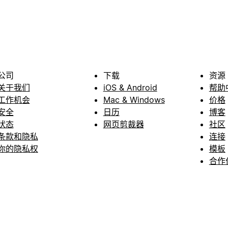
公司
下载
资源
关于我们
iOS & Android
帮助
工作机会
Mac & Windows
价格
安全
日历
博客
状态
网页剪裁器
社区
条款和隐私
连接
你的隐私权
模板
合作