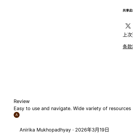
共享此
上次
条款
Review
Easy to use and navigate. Wide variety of resources
A
Anirika Mukhopadhyay ·
2026年3月19日