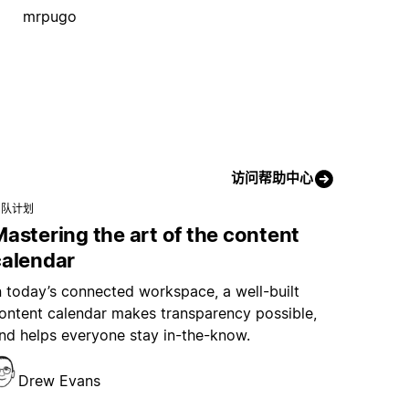
mrpugo
访问帮助中心
团队计划
astering the art of the content
calendar
n today’s connected workspace, a well-built
ontent calendar makes transparency possible,
nd helps everyone stay in-the-know.
Drew Evans