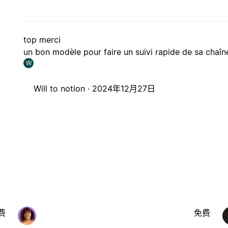
top merci
un bon modèle pour faire un suivi rapide de sa chaîne
W
Will to notion ·
2024年12月27日
费
免费