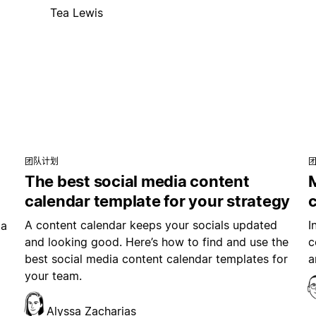
Tea Lewis
团队计划
The best social media content
M
calendar template for your strategy
A content calendar keeps your socials updated
I
ia
and looking good. Here’s how to find and use the
c
best social media content calendar templates for
a
your team.
Alyssa Zacharias