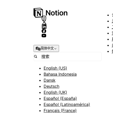
简体中文
English (US)
Bahasa Indonesia
Dansk
Deutsch
English (UK)
Español (España)
Español (Latinoamérica)
Français (France)