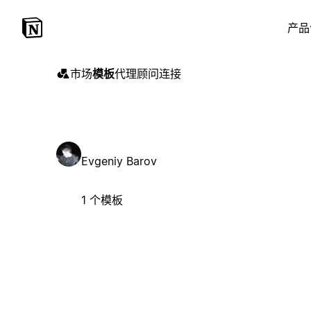
产品
市场
模板
代理
顾问
连接
Evgeniy Barov
1 个模板