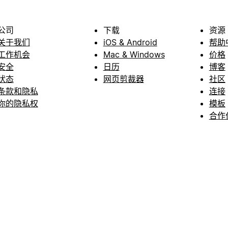
公司
下载
资源
关于我们
iOS & Android
帮助
工作机会
Mac & Windows
价格
安全
日历
博客
状态
网页剪裁器
社区
条款和隐私
连接
你的隐私权
模板
合作