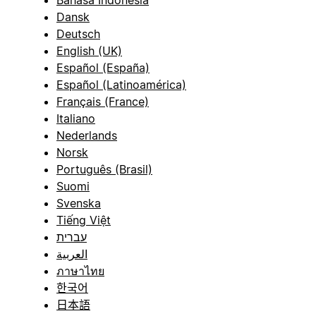
Bahasa Indonesia
Dansk
Deutsch
English (UK)
Español (España)
Español (Latinoamérica)
Français (France)
Italiano
Nederlands
Norsk
Português (Brasil)
Suomi
Svenska
Tiếng Việt
עברית
العربية
ภาษาไทย
한국어
日本語